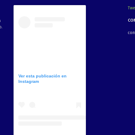
Twe
CO
a
o.
con
Ver esta publicación en
Instagram