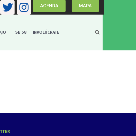
AGENDA
MAPA
AJO
SB 58
INVOLÚCRATE
ITTER