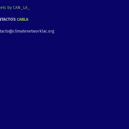
ets by CAN_LA_
NTACTOS
CANLA
tacto@climatenetworklac.org