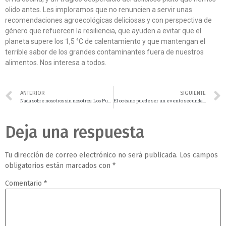
olido antes. Les imploramos que no renuncien a servir unas
recomendaciones agroecológicas deliciosas y con perspectiva de
género que refuercen la resiliencia, que ayuden a evitar que el
planeta supere los 1,5 °C de calentamiento y que mantengan el
terrible sabor de los grandes contaminantes fuera de nuestros
alimentos. Nos interesa a todos.
ANTERIOR
SIGUIENTE
Nada sobre nosotros sin nosotros: Los Pueblos Indígenas con Discapacidad deben estar el centro de la constituency emergente sobre la discapacidad (Eco 2, COP26)
El océano puede ser un evento secundario en la COP26, pero su influencia en el clima no lo es (ECO2, COP26)
Deja una respuesta
Tu dirección de correo electrónico no será publicada.
Los campos
obligatorios están marcados con
*
Comentario
*